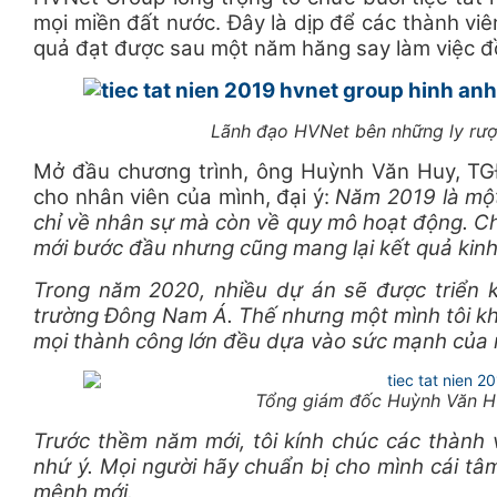
mọi miền đất nước. Đây là dịp để các thành vi
quả đạt được sau một năm hăng say làm việc đ
Lãnh đạo HVNet bên những ly rượ
Mở đầu chương trình, ông Huỳnh Văn Huy, TG
cho nhân viên của mình, đại ý:
Năm 2019 là một
chỉ về nhân sự mà còn về quy mô hoạt động. C
mới bước đầu nhưng cũng mang lại kết quả kinh
Trong năm 2020, nhiều dự án sẽ được triển 
trường Đông Nam Á. Thế nhưng một mình tôi khô
mọi thành công lớn đều dựa vào sức mạnh của 
Tổng giám đốc Huỳnh Văn Huy
Trước thềm năm mới, tôi kính chúc các thành 
nhứ ý. Mọi người hãy chuẩn bị cho mình cái tâ
mệnh mới.