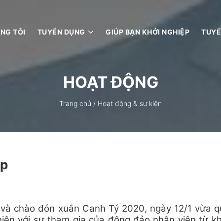
NG TÔI
TUYỂN DỤNG
GIÚP BẠN KHỞI NGHIỆP
TUYỂ
HOẠT ĐỘNG
Trang chủ
/
Hoạt động & sự kiện
up
và chào đón xuân Canh Tý 2020, ngày 12/1 vừa q
niên với sự tham gia của đông đảo nhân viên từ k