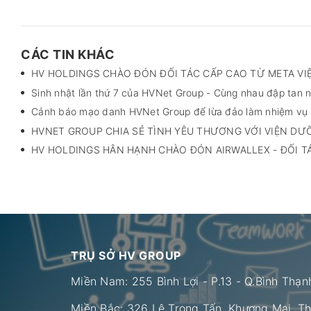
CÁC TIN KHÁC
HV HOLDINGS CHÀO ĐÓN ĐỐI TÁC CẤP CAO TỪ META VI
Sinh nhật lần thứ 7 của HVNet Group - Cùng nhau đập tan nh
Cảnh báo mạo danh HVNet Group để lừa đảo làm nhiệm vụ
HVNET GROUP CHIA SẺ TÌNH YÊU THƯƠNG VỚI VIỆN DƯ
HV HOLDINGS HÂN HẠNH CHÀO ĐÓN AIRWALLEX - ĐỐI T
TRỤ SỞ HV GROUP
Miền Nam: 255 Bình Lợi - P.13 - Q.Bình Thạ
Miền Bắc: 326 Lê Trọng Tấn, Khương Mai, T