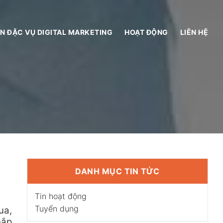
N ĐẶC VỤ DIGITAL MARKETING
HOẠT ĐỘNG
LIÊN HỆ
DANH MỤC TIN TỨC
Tin hoạt động
Tuyển dụng
ua,
hắp