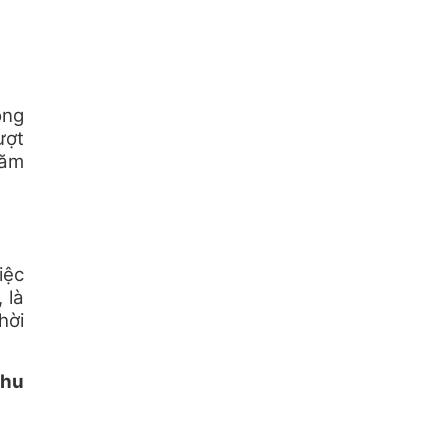
ộng
ượt
năm
iệc
 là
hời
Thu