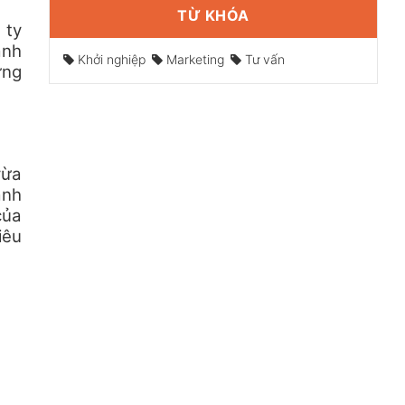
TỪ KHÓA
 ty
ành
Khởi nghiệp
Marketing
Tư vấn
ựng
vừa
anh
của
iêu