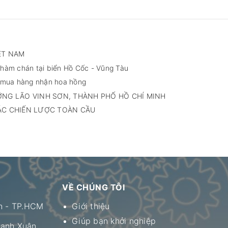
ỆT NAM
àm chán tại biển Hồ Cốc - Vũng Tàu
 mua hàng nhận hoa hồng
ỠNG LÃO VINH SƠN, THÀNH PHỐ HỒ CHÍ MINH
ÁC CHIẾN LƯỢC TOÀN CẦU
VỀ CHÚNG TÔI
nh - TP.HCM
Giới thiệu
Giúp bạn khởi nghiệp
hanh Xuân,