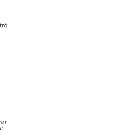
trở
hát
ột