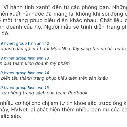
g “Vì hành tinh xanh” đến từ các phòng ban. Nhữn
iễn xuất hài hước đã mang lại không khí sôi động 
 một trang phục biểu diễn khác nhau. Chất liệu 
h doanh của họ. Người mẫu sẽ trình diễn trang p
c đó.
h doanh dầu gội vỏ bưởi Mộc Nhu đầy sáng tạo và hài hước
iễn của team kinh doanh mỹ phẩm
 biến tấu thành trang phục biểu diễn trên sân khấu
g từ những trang sách của team Rodbook
nhiều cơ hội cho chị em tự tin khoe sắc trước ống k
 này, HVNet lại phát hiện thêm nhiều bạn nữ của c
 sắc sảo.