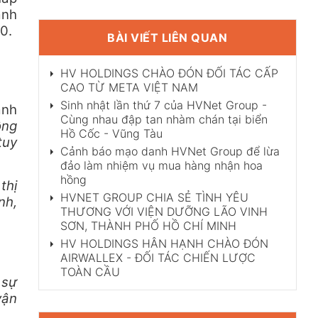
ành
0.
BÀI VIẾT LIÊN QUAN
HV HOLDINGS CHÀO ĐÓN ĐỐI TÁC CẤP
CAO TỪ META VIỆT NAM
Sinh nhật lần thứ 7 của HVNet Group -
ành
Cùng nhau đập tan nhàm chán tại biển
ông
Hồ Cốc - Vũng Tàu
tuy
Cảnh báo mạo danh HVNet Group để lừa
đảo làm nhiệm vụ mua hàng nhận hoa
hồng
thị
HVNET GROUP CHIA SẺ TÌNH YÊU
nh,
THƯƠNG VỚI VIỆN DƯỠNG LÃO VINH
SƠN, THÀNH PHỐ HỒ CHÍ MINH
HV HOLDINGS HÂN HẠNH CHÀO ĐÓN
AIRWALLEX - ĐỐI TÁC CHIẾN LƯỢC
TOÀN CẦU
 sự
vận