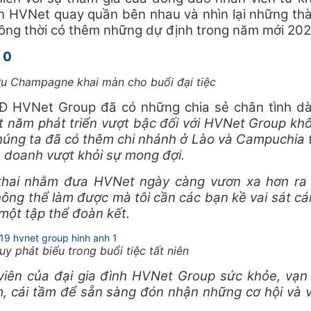
ên HVNet quay quần bên nhau và nhìn lại những th
ồng thời có thêm những dự định trong năm mới 202
u Champagne khai màn cho buổi đại tiệc
Đ HVNet Group đã có những chia sẻ chân tình d
 năm phát triển vượt bậc đối với HVNet Group kh
húng ta đã có thêm chi nhánh ở Lào và Campuchia 
 doanh vượt khỏi sự mong đợi.
khai nhằm đưa HVNet ngày càng vươn xa hơn ra 
ng thể làm được mà tôi cần các bạn kề vai sát cá
một tập thể đoàn kết.
 phát biểu trong buổi tiệc tất niên
viên của đại gia đình HVNet Group sức khỏe, vạn
m, cái tầm để sẵn sàng đón nhận những cơ hội và 